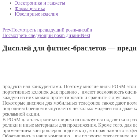
Электроника и гаджеты
Фармацевтика
Ювелирные изделия
Prev
Посмотреть предыдущий posm-дизайн
Посмотреть следующий posm-дизайн
Next
Дисплей для фитнес-браслетов — предн
продукта над конкурентами. Поэтому многие виды POSM этой
портативных колонок ,как правило , имеют возможность оценит
каждую из них можно протестировать и сравнить с другими.
Некоторые дисплеи для мобильных телефонов также дают возмо
под одним брендом выпускается несколько моделей или даже ка
рекламной акции.
В POSM для электроники широко используется подсветка и раз
ролики и иные материалы для продвижения. Кроме того, для п
применением контроллеров подсветки) , которая намного эффе
Обратившись в нашу компанию , вы получите оперативное и ка