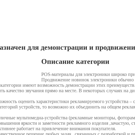
азначен для демонстрации и продвижен
Описание категории
POS-материалы для электроники широко при
Продвижение новинок электроники обычно 
 категории имеют возможность демонстрации этих преимуществ
ь качество звучания прямо на месте. В некоторых случаях на ди
жность оценить характеристики рекламируемого устройства – ск
тегорий устройств, то возможно их объединить на общем реклам
личные мультимедиа-устройства (рекламные мониторы, фоторамк
овышения яркости и заметности рекламного изделия ,зачастую, 
ктивнее работает на привлечение внимания покупателя.
чественное решение любых задач , связанных с разработкой и 