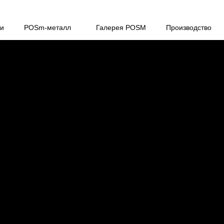
ги
POSm-металл
Галерея POSM
Производство