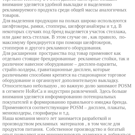
внимание уделяется удобной выкладке и выделению
рекламируемого продукта среди общей массы аналогичных
товаров.
Для выделения продукции на полках широко используются
шелфтокеры, рамки, стопперы, шелфорганайзеры и т.д. В
некоторых случаях под бренд выделяется участок стеллажа,
или даже весь стеллаж. В этом случае он , как правило, по-
максимуму брендируется при помощи шелфтокеров,
стопперов и другого рекламного оборудования.
Для расширения пространства под товар применяют как
отдельно стоящие брендированные рекламные стойки, так и
различное навесное оборудование – дисплеи-паразиты,
страйп-холдеры, гравитационные дисплеи, которые
различными способами крепятся на стационарное торговое
оборудование и организуют дополнительную выкладку.
Относительно небольшую , но важную долю занимают POSM
в сегменте HoReCa и индустрии развлечений. Здесь больше
внимания уделяется информированию потенциальных
покупателей и формированию правильного имиджа бренда.
Применяются соответствующие POSM – дисплеи, плакаты,
менюхолдеры, глорифаеры и т.д.
Наша компания много лет занимается разработкой и
производством рекламных материалов , в том числе для
продуктов питания. Собственное производство и богатый
опыт позволяют нам минимизировать издержки и добиваться