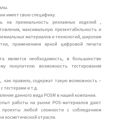
алы.
ии имеет свою специфику.
ть на премиальность рекламных изделий ,
товления, максимальную презентабельность и
премиальных материалов и технологий, широким
етки, применением яркой цифровой печати
та является необходимость, в большинстве
ному покупателю возможность тестирования
, как правило, содержат такую возможность –
с тестерами и т.д.
вление данного вида POSM в нашей компании.
 опыт работы на рынке POS-материалов дают
ь проекты любой сложности с соблюдением
ки косметической отрасли.