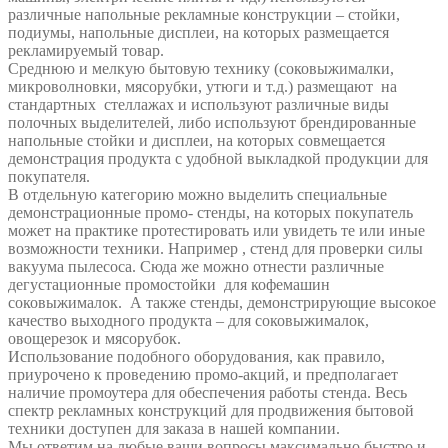
различные напольные рекламные конструкции – стойки,
подиумы, напольные дисплеи, на которых размещается
рекламируемый товар.
Среднюю и мелкую бытовую технику (соковыжималки,
микроволновки, мясорубки, утюги и т.д.) размещают на
стандартных стеллажах и используют различные виды
полочных выделителей, либо используют брендированные
напольные стойки и дисплеи, на которых совмещается
демонстрация продукта с удобной выкладкой продукции для
покупателя.
В отдельную категорию можно выделить специальные
демонстрационные промо- стенды, на которых покупатель
может на практике протестировать или увидеть те или иные
возможности техники. Например , стенд для проверки силы
вакуума пылесоса. Сюда же можно отнести различные
дегустационные промостойки для кофемашин
соковыжималок. А также стенды, демонстрирующие высокое
качество выходного продукта – для соковыжималок,
овощерезок и мясорубок.
Использование подобного оборудования, как правило,
приурочено к проведению промо-акций, и предполагает
наличие промоутера для обеспечения работы стенда. Весь
спектр рекламных конструкций для продвижения бытовой
техники доступен для заказа в нашей компании.
Мы ответим на любые ваши вопросы максимально быстро и