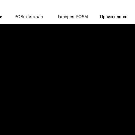
ги
POSm-металл
Галерея POSM
Производство