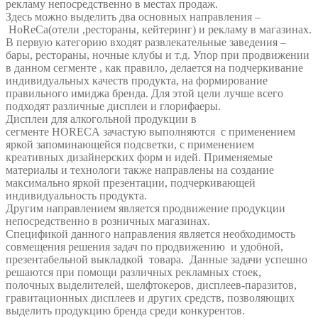
рекламу непосредственно в местах продаж.
Здесь можно выделить два основных направления –
HoReCa(отели ,рестораны, кейтеринг) и рекламу в магазинах.
В первую категорию входят развлекательные заведения –
бары, рестораны, ночные клубы и т.д. Упор при продвижении
в данном сегменте , как правило, делается на подчеркивание
индивидуальных качеств продукта, на формирование
правильного имиджа бренда. Для этой цели лучше всего
подходят различные дисплеи и глорифаеры.
Дисплеи для алкогольной продукции в
сегменте HORECA зачастую выполняются с применением
яркой запоминающейся подсветки, с применением
креативных дизайнерских форм и идей. Применяемые
материалы и технологи также направлены на создание
максимально яркой презентации, подчеркивающей
индивидуальность продукта.
Другим направлением является продвижение продукции
непосредственно в розничных магазинах.
Спецификой данного направления является необходимость
совмещения решения задач по продвижению и удобной,
презентабельной выкладкой товара. Данные задачи успешно
решаются при помощи различных рекламных стоек,
полочных выделителей, шелфтокеров, дисплеев-паразитов,
гравитационных дисплеев и других средств, позволяющих
выделить продукцию бренда среди конкурентов.