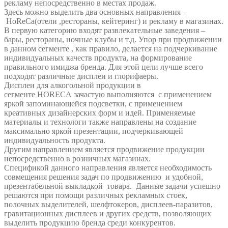
рекламу непосредственно в местах продаж.
Здесь можно выделить два основных направления –
HoReCa(отели ,рестораны, кейтеринг) и рекламу в магазинах.
В первую категорию входят развлекательные заведения –
бары, рестораны, ночные клубы и т.д. Упор при продвижении
в данном сегменте , как правило, делается на подчеркивание
индивидуальных качеств продукта, на формирование
правильного имиджа бренда. Для этой цели лучше всего
подходят различные дисплеи и глорифаеры.
Дисплеи для алкогольной продукции в
сегменте HORECA зачастую выполняются с применением
яркой запоминающейся подсветки, с применением
креативных дизайнерских форм и идей. Применяемые
материалы и технологи также направлены на создание
максимально яркой презентации, подчеркивающей
индивидуальность продукта.
Другим направлением является продвижение продукции
непосредственно в розничных магазинах.
Спецификой данного направления является необходимость
совмещения решения задач по продвижению и удобной,
презентабельной выкладкой товара. Данные задачи успешно
решаются при помощи различных рекламных стоек,
полочных выделителей, шелфтокеров, дисплеев-паразитов,
гравитационных дисплеев и других средств, позволяющих
выделить продукцию бренда среди конкурентов.