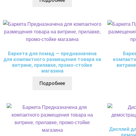
Подробнее
Баркета для помад — предназначена
Барк
для компактного размещения товара на
компактн
витрине, прилавке, промо-стойке
витрине
магазина
Подробнее
Дисплей дл
демон